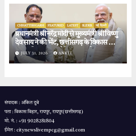
CHHATTISHGARH
FEATURED
LATEST
SLIDER
नई दिल्ली
प्रधानमंत्री श्री नरेंद्र मोदी से मुख्यमंत्री श्री विष्णु
देव साय ने की भेंट, छत्तीसगढ़ के विकास और
‘बस्तर विजन’ पर हुई विस्तृत चर्चा.
JULY 31, 2026
ANKIT
संपादक : अंकित दुबे
पता : विकास विहार, रायपुर, रायपुर(छत्तीसगढ़)
मो. नं. : +91 9028281804
ईमेल : citynewslivempcg@gmail.com