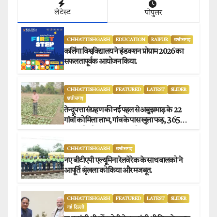
लेटेस्ट
पोपुलर
CHHATTISHGARH
EDUCATION
RAIPUR
छत्तीसगढ़
कलिंगा विश्वविद्यालय ने इंडक्शन प्रोग्राम 2026 का
सफलतापूर्वक आयोजन किया.
CHHATTISHGARH
FEATURED
LATEST
SLIDER
छत्तीसगढ़
तेन्दूपत्ता संग्रहण की नई पहल से अबुझमाड़ के 22
गांवों को मिला लाभ, गांव के पास खुला फड़, 365
संग्राहकों को मिला सीधा आर्थिक लाभ.
CHHATTISHGARH
छत्तीसगढ़
नए बीटीएपी एल्यूमिना रेलवे रेक के साथ बालको ने
आपूर्ति श्रृंखला को किया और मजबूत.
CHHATTISHGARH
FEATURED
LATEST
SLIDER
नई दिल्ली