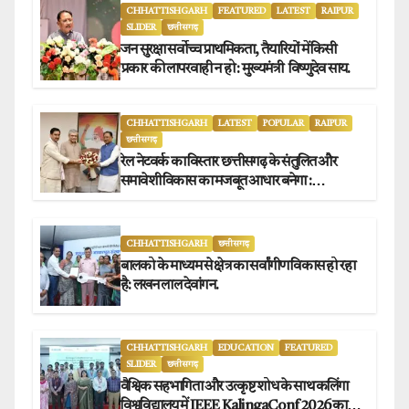
CHHATTISHGARH
FEATURED
LATEST
RAIPUR
SLIDER
छत्तीसगढ़
जन सुरक्षा सर्वोच्च प्राथमिकता, तैयारियों में किसी
प्रकार की लापरवाही न हो : मुख्यमंत्री विष्णुदेव साय.
CHHATTISHGARH
LATEST
POPULAR
RAIPUR
छत्तीसगढ़
रेल नेटवर्क का विस्तार छत्तीसगढ़ के संतुलित और
समावेशी विकास का मजबूत आधार बनेगा :
मुख्यमंत्री विष्णुदेव साय
CHHATTISHGARH
छत्तीसगढ़
बालको के माध्यम से क्षेत्र का सर्वांगीण विकास हो रहा
है: लखन लाल देवांगन.
CHHATTISHGARH
EDUCATION
FEATURED
SLIDER
छत्तीसगढ़
वैश्विक सहभागिता और उत्कृष्ट शोध के साथ कलिंगा
विश्वविद्यालय में IEEE KalingaConf 2026 का