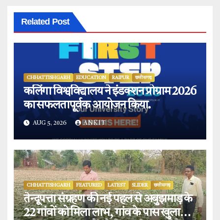
Related Post
CHHATTISHGARH
EDUCATION
RAIPUR
छत्तीसगढ़
कलिंगा विश्वविद्यालय ने इंडक्शन प्रोग्राम 2026
का सफलतापूर्वक आयोजन किया.
AUG 5, 2026
ANKIT
CHHATTISHGARH
FEATURED
LATEST
SLIDER
छत्तीसगढ़
तेन्दूपत्ता संग्रहण की नई पहल से अबुझमाड़ के
22 गांवों को मिला लाभ, गांव के पास खुला