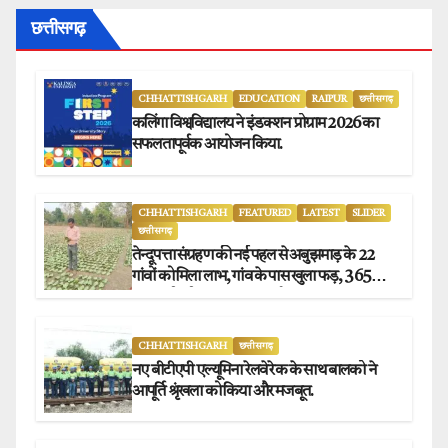
छत्तीसगढ़
CHHATTISHGARH
EDUCATION
RAIPUR
छत्तीसगढ़
कलिंगा विश्वविद्यालय ने इंडक्शन प्रोग्राम 2026 का
सफलतापूर्वक आयोजन किया.
CHHATTISHGARH
FEATURED
LATEST
SLIDER
छत्तीसगढ़
तेन्दूपत्ता संग्रहण की नई पहल से अबुझमाड़ के 22
गांवों को मिला लाभ, गांव के पास खुला फड़, 365
संग्राहकों को मिला सीधा आर्थिक लाभ.
CHHATTISHGARH
छत्तीसगढ़
नए बीटीएपी एल्यूमिना रेलवे रेक के साथ बालको ने
आपूर्ति श्रृंखला को किया और मजबूत.