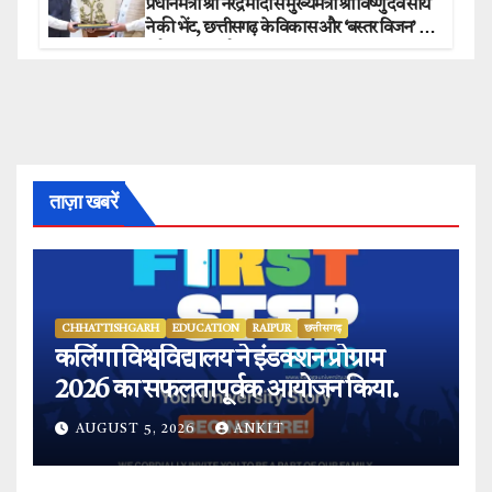
प्रधानमंत्री श्री नरेंद्र मोदी से मुख्यमंत्री श्री विष्णु देव साय
ने की भेंट, छत्तीसगढ़ के विकास और ‘बस्तर विजन’ पर
हुई विस्तृत चर्चा.
ताज़ा खबरें
CHHATTISHGARH
EDUCATION
RAIPUR
छत्तीसगढ़
कलिंगा विश्वविद्यालय ने इंडक्शन प्रोग्राम
2026 का सफलतापूर्वक आयोजन किया.
AUGUST 5, 2026
ANKIT