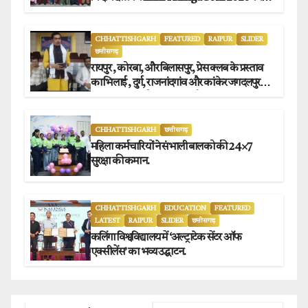
सफल समापन.
CHHATTISHGARH
FEATURED
RAIPUR
SLIDER
छत्तीसगढ़
रायपुर , कोरबा, और बिलासपुर, प्रेस क्लब के प्रस्ताव
का भिलाई , दुर्ग, राजनांदगांव और कांकेर जगदलपुर
प्रेस क्लब अध्यक्षों ने किया समर्थन.
CHHATTISHGARH
छत्तीसगढ़
महिला कर्मचारियों ने संभाली बालको की 24×7
सुरक्षा की कमान.
CHHATTISHGARH
EDUCATION
FEATURED
LATEST
RAIPUR
SLIDER
छत्तीसगढ़
कलिंगा विश्वविद्यालय में ‘अल्ट्राटेक सेंटर ऑफ
एक्सीलेंस’ का भव्य उद्घाटन.